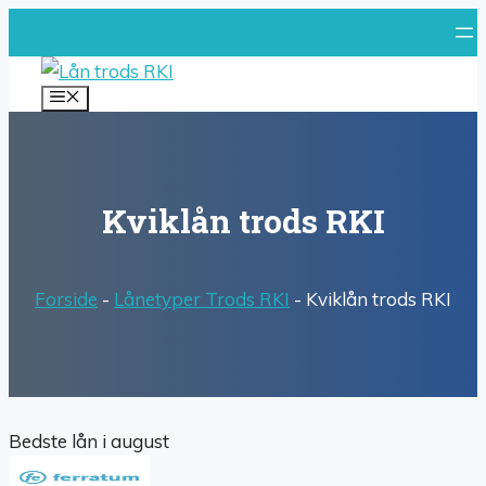
Hop
til
indhold
MENU
Kviklån trods RKI
Forside
-
Lånetyper Trods RKI
-
Kviklån trods RKI
Bedste lån i august