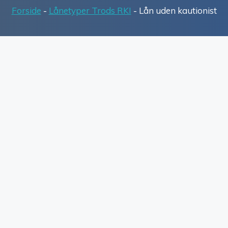
Forside
-
Lånetyper Trods RKI
-
Lån uden kautionist