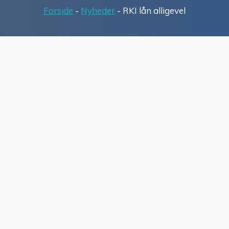
Forside
-
Nyheder
-
RKI lån alligevel